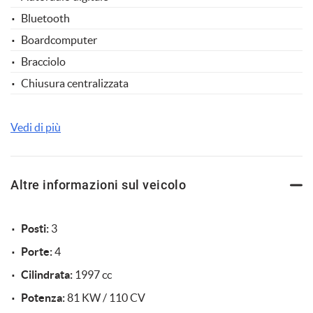
Bluetooth
Boardcomputer
Bracciolo
Chiusura centralizzata
Chiusura centralizzata telecomandata
Climatizzatore
Vedi di più
Controllo trazione
Cruise Control
Altre informazioni sul veicolo
ESP
Fari LED
Posti:
3
Hill holder
Porte:
4
Limitatore di velocità
Cilindrata:
1997 cc
Luci diurne
Potenza:
81 KW / 110 CV
Luci diurne LED