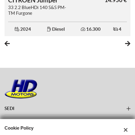
CITROEN Jumper
€
14.950 €
33 2.2 BlueHDi 140 S&S PM-
TM Furgone
2024
Diesel
16.300
4
SEDI
Sede di Torino
AZIENDA
Cookie Policy