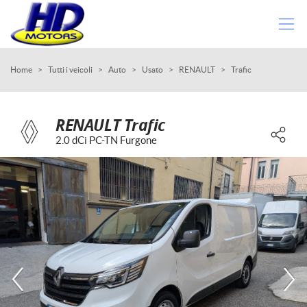
HOME
Home
>
Tutti i veicoli
>
Auto
>
Usato
>
RENAULT
>
Trafic
LISTA VEICOLI
RENAULT Trafic
2.0 dCi PC-TN Furgone
ACQUISTIAMO USATO
DICONO DI NOI
CONTATTI