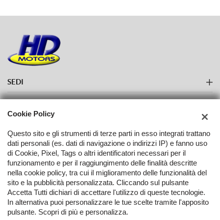
SEDI
Sede di Torino
AZIENDA
Cookie Policy
Azienda
Questo sito e gli strumenti di terze parti in esso integrati trattano
dati personali (es. dati di navigazione o indirizzi IP) e fanno uso
Contatti
di Cookie, Pixel, Tags o altri identificatori necessari per il
funzionamento e per il raggiungimento delle finalità descritte
nella cookie policy, tra cui il miglioramento delle funzionalità del
TORNA IN CIMA
sito e la pubblicità personalizzata. Cliccando sul pulsante
Accetta Tutti dichiari di accettare l'utilizzo di queste tecnologie.
In alternativa puoi personalizzare le tue scelte tramite l'apposito
Copyright © 2026 Hd Motors Di P.L.V. Srl - P.IVA 08619820015 -
pulsante. Scopri di più e personalizza.
Leggi l'informativa sulla privacy
-
Cookie Policy