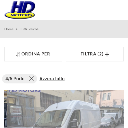
HOME
Home
>
Tutti i veicoli
LISTA VEICOLI
ORDINA PER
FILTRA (2)
ACQUISTIAMO USATO
DICONO DI NOI
4/5 Porte
Azzera tutto
CONTATTI